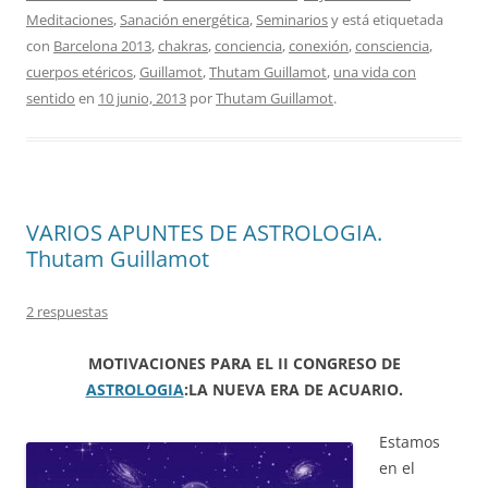
Meditaciones
,
Sanación energética
,
Seminarios
y está etiquetada
con
Barcelona 2013
,
chakras
,
conciencia
,
conexión
,
consciencia
,
cuerpos etéricos
,
Guillamot
,
Thutam Guillamot
,
una vida con
sentido
en
10 junio, 2013
por
Thutam Guillamot
.
VARIOS APUNTES DE ASTROLOGIA.
Thutam Guillamot
2 respuestas
MOTIVACIONES PARA EL II CONGRESO DE
ASTROLOGIA
:LA NUEVA ERA DE ACUARIO.
Estamos
en el