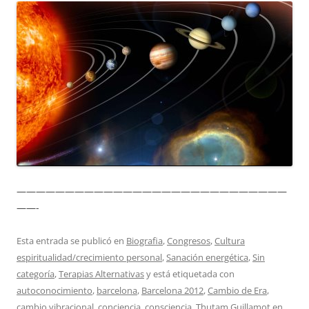
————————————————————————————
——-
Esta entrada se publicó en
Biografia
,
Congresos
,
Cultura
espiritualidad/crecimiento personal
,
Sanación energética
,
Sin
categoría
,
Terapias Alternativas
y está etiquetada con
autoconocimiento
,
barcelona
,
Barcelona 2012
,
Cambio de Era
,
cambio vibracional
,
conciencia
,
consciencia
,
Thutam Guillamot
en