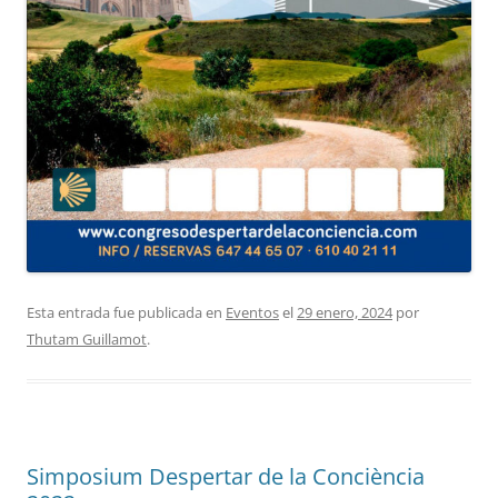
Esta entrada fue publicada en
Eventos
el
29 enero, 2024
por
Thutam Guillamot
.
Simposium Despertar de la Conciència