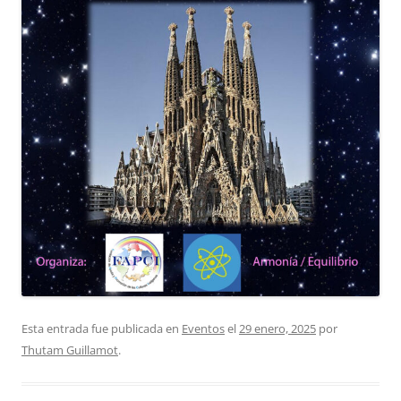
Esta entrada fue publicada en
Eventos
el
29 enero, 2025
por
Thutam Guillamot
.