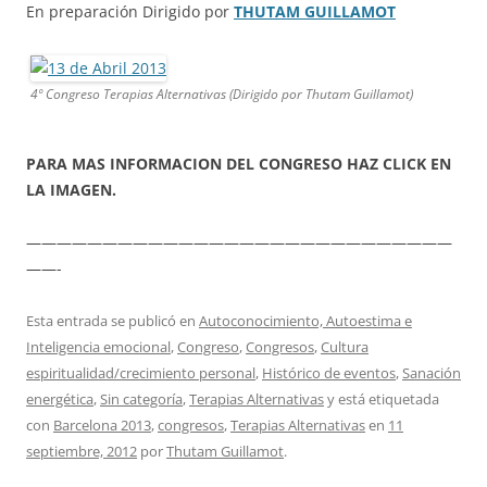
En preparación Dirigido por
THUTAM GUILLAMOT
4º Congreso Terapias Alternativas (Dirigido por Thutam Guillamot)
PARA MAS INFORMACION DEL CONGRESO HAZ CLICK EN
LA IMAGEN.
————————————————————————————
——-
Esta entrada se publicó en
Autoconocimiento, Autoestima e
Inteligencia emocional
,
Congreso
,
Congresos
,
Cultura
espiritualidad/crecimiento personal
,
Histórico de eventos
,
Sanación
energética
,
Sin categoría
,
Terapias Alternativas
y está etiquetada
con
Barcelona 2013
,
congresos
,
Terapias Alternativas
en
11
septiembre, 2012
por
Thutam Guillamot
.