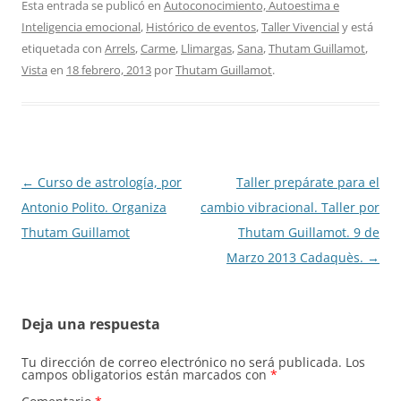
Esta entrada se publicó en
Autoconocimiento, Autoestima e
Inteligencia emocional
,
Histórico de eventos
,
Taller Vivencial
y está
etiquetada con
Arrels
,
Carme
,
Llimargas
,
Sana
,
Thutam Guillamot
,
Vista
en
18 febrero, 2013
por
Thutam Guillamot
.
Navegación
←
Curso de astrología, por
Taller prepárate para el
de
Antonio Polito. Organiza
cambio vibracional. Taller por
entradas
Thutam Guillamot
Thutam Guillamot. 9 de
Marzo 2013 Cadaquès.
→
Deja una respuesta
Tu dirección de correo electrónico no será publicada.
Los
campos obligatorios están marcados con
*