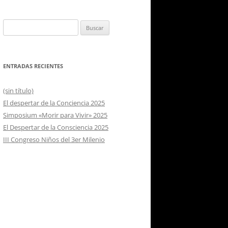
Buscar:
ENTRADAS RECIENTES
(sin título)
El despertar de la Conciencia 2025
Simposium «Morir para Vivir» 2025
El Despertar de la Consciencia 2025
III Congreso Niños del 3er Milenio