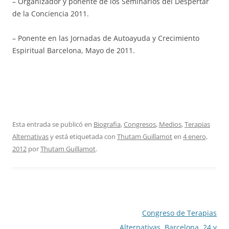
– Organizador y ponente de los Seminarios del Despertar
de la Conciencia 2011.
– Ponente en las Jornadas de Autoayuda y Crecimiento
Espiritual Barcelona, Mayo de 2011.
Esta entrada se publicó en
Biografia
,
Congresos
,
Medios
,
Terapias
Alternativas
y está etiquetada con
Thutam Guillamot
en
4 enero,
2012
por
Thutam Guillamot
.
Navegación
Congreso de Terapias
de
Alternativas. Barcelona, 24 y