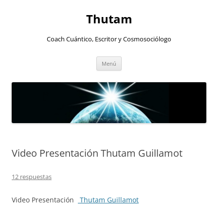
Thutam
Coach Cuántico, Escritor y Cosmosociólogo
Saltar
Menú
al
contenido
Video Presentación Thutam Guillamot
12 respuestas
Video Presentación
Thutam Guillamot