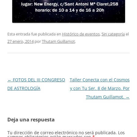
Esta entrada fue publicada en
Histórico de eventos
,
Sin categoría
el
27 enero, 2014
por
Thutam Guillamot
.
Navegación
←
FOTOS DEL III CONGRESO
Taller Conecta con el Cosmos
de
DE ASTROLOGÍA
y con Tu Ser. 8 de Marzo. Por
entradas
Thutam Guillamot.
→
Deja una respuesta
Tu dirección de correo electrónico no será publicada.
Los
campos obligatorios están marcados con
*