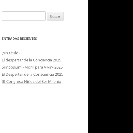
Buscar:
ENTRADAS RECIENTES
(sin título)
El despertar de la Conciencia 2025
Simposium «Morir para Vivir» 2025
El Despertar de la Consciencia 2025
III Congreso Niños del 3er Milenio