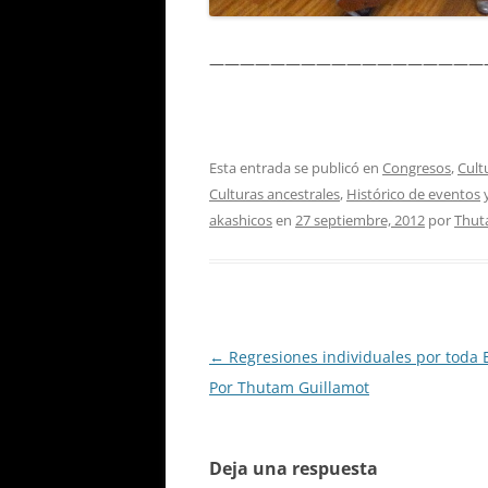
——————————————————
Esta entrada se publicó en
Congresos
,
Cult
Culturas ancestrales
,
Histórico de eventos
y
akashicos
en
27 septiembre, 2012
por
Thut
Navegación
←
Regresiones individuales por toda
de
Por Thutam Guillamot
entradas
Deja una respuesta