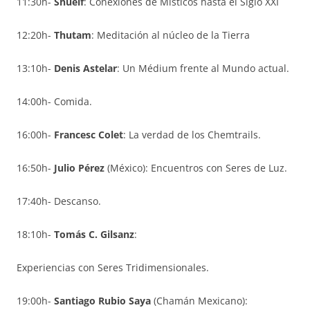
11:30h-
Shuelf
: Conexiones de Místicos hasta el Siglo XXI
12:20h-
Thutam
: Meditación al núcleo de la Tierra
13:10h-
Denis Astelar
: Un Médium frente al Mundo actual.
14:00h- Comida.
16:00h-
Francesc Colet
: La verdad de los Chemtrails.
16:50h-
Julio Pérez
(México): Encuentros con Seres de Luz.
17:40h- Descanso.
18:10h-
Tomás C. Gilsanz
:
Experiencias con Seres Tridimensionales.
19:00h-
Santiago Rubio Saya
(Chamán Mexicano):