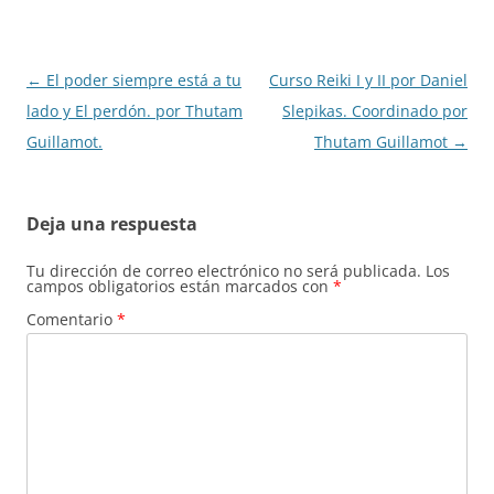
Navegación
←
El poder siempre está a tu
Curso Reiki I y II por Daniel
de
lado y El perdón. por Thutam
Slepikas. Coordinado por
entradas
Guillamot.
Thutam Guillamot
→
Deja una respuesta
Tu dirección de correo electrónico no será publicada.
Los
campos obligatorios están marcados con
*
Comentario
*