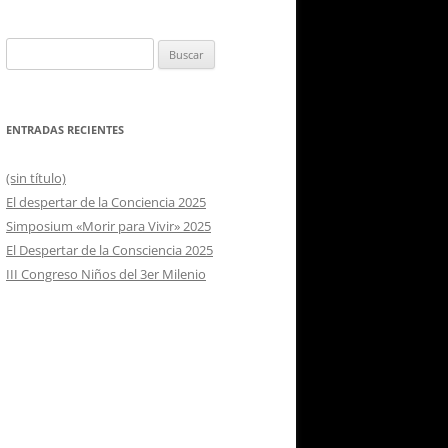
Buscar:
ENTRADAS RECIENTES
(sin título)
El despertar de la Conciencia 2025
Simposium «Morir para Vivir» 2025
El Despertar de la Consciencia 2025
III Congreso Niños del 3er Milenio