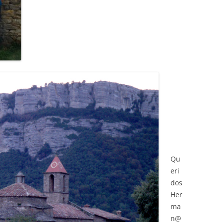
Qu
eri
dos
Her
ma
n@