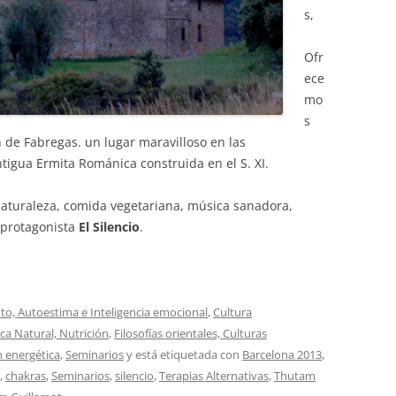
s,
Ofr
ece
mo
s
n de Fabregas. un lugar maravilloso en las
tigua Ermita Románica construida en el S. XI.
naturaleza, comida vegetariana, música sanadora,
o protagonista
El Silencio
.
o, Autoestima e Inteligencia emocional
,
Cultura
ica Natural, Nutrición
,
Filosofías orientales, Culturas
 energética
,
Seminarios
y está etiquetada con
Barcelona 2013
,
,
chakras
,
Seminarios
,
silencio
,
Terapias Alternativas
,
Thutam