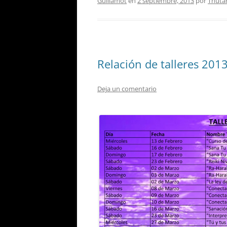
Guillamot
en
2 septiembre, 2013
por
Thuta
Relación de talleres 201
Deja un comentario