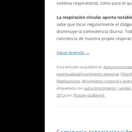
sistema respiratorio), como para el q
La respiración circular aporta notabl
sabe que tocar regularmente el didge
disminuye la somnolencia diurna. Todo
conciencia de nuestra propia respirac
Sigue leyendo
→
Esta entrada se publicó en
Autoconocimient
espiritualidad/crecimiento personal
,
Filoso
Meditaciones
,
Movimiento corporal y ener
etiquetada con
autoconocimiento
,
cambio 
2013
por
Thutam Guillamot
.