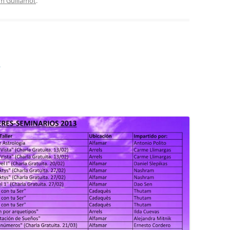
m Guillamot
.
3