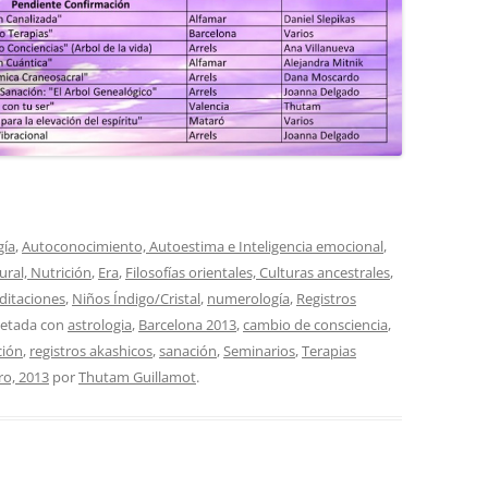
gía
,
Autoconocimiento, Autoestima e Inteligencia emocional
,
ural, Nutrición
,
Era
,
Filosofías orientales, Culturas ancestrales
,
itaciones
,
Niños Índigo/Cristal
,
numerología
,
Registros
uetada con
astrologia
,
Barcelona 2013
,
cambio de consciencia
,
ción
,
registros akashicos
,
sanación
,
Seminarios
,
Terapias
ro, 2013
por
Thutam Guillamot
.