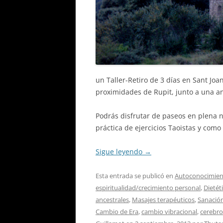
un Taller-Retiro de 3 días en Sant Joa
proximidades de Rupit, junto a una an
Podrás disfrutar de paseos en plena 
práctica de ejercicios Taoistas y com
Sigue leyendo
→
Esta entrada se publicó en
Autoconocimient
espiritualidad/crecimiento personal
,
Dietét
ancestrales
,
Masajes terapéuticos
,
Sanación
Cambio de Era
,
cambio vibracional
,
cerebro