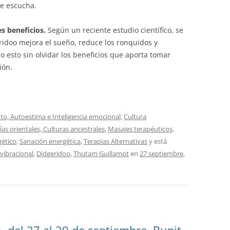
ue escucha.
es beneficios.
Según un reciente estudio científico, se
ridoo mejora el sueño, reduce los ronquidos y
 esto sin olvidar los beneficios que aporta tomar
ión.
o, Autoestima e Inteligencia emocional
,
Cultura
fías orientales, Culturas ancestrales
,
Masajes terapéuticos
,
gético
,
Sanación energética
,
Terapias Alternativas
y está
vibracional
,
Didgeridoo
,
Thutam Guillamot
en
27 septiembre,