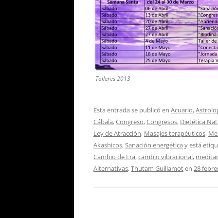
Talleres 2013
Esta entrada se publicó en
Acuario
,
Astrolo
Cábala
,
Congreso
,
Congresos
,
Dietética Nat
Ley de Atracción
,
Masajes terapéuticos
,
Med
Akashicos
,
Sanación energética
y está etiq
Cambio de Era
,
cambio vibracional
,
medita
Alternativas
,
Thutam Guillamot
en
28 febre