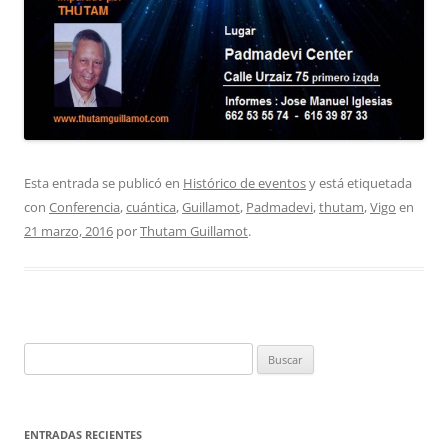
Esta entrada se publicó en
Histórico de eventos
y está etiquetada
con
Conferencia
,
cuántica
,
Guillamot
,
Padmadevi
,
thutam
,
Vigo
en
21 marzo, 2016
por
Thutam Guillamot
.
Buscar:
ENTRADAS RECIENTES