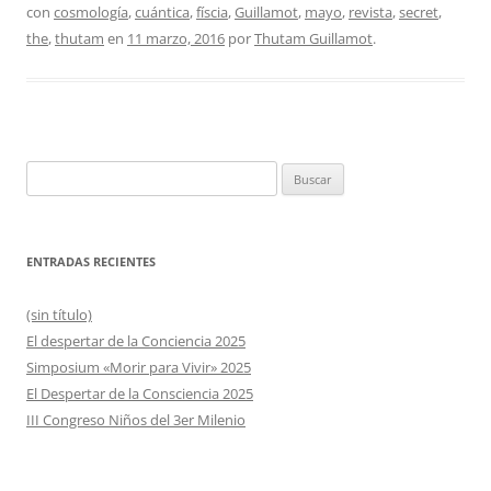
con
cosmología
,
cuántica
,
físcia
,
Guillamot
,
mayo
,
revista
,
secret
,
the
,
thutam
en
11 marzo, 2016
por
Thutam Guillamot
.
Buscar:
ENTRADAS RECIENTES
(sin título)
El despertar de la Conciencia 2025
Simposium «Morir para Vivir» 2025
El Despertar de la Consciencia 2025
III Congreso Niños del 3er Milenio