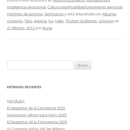
Inteligencia emocional
,
Cultura espiritualidad/crecimiento personal
,
Histórico de eventos
,
Seminarios
y está etiquetada con
Alicante
,
conexión
,
Dios
,
esencia
,
luz
,
taller
,
Thutam Guillamot
,
universo
en
21 febrero, 2012
por
Nuria
.
Buscar:
ENTRADAS RECIENTES
(sin título)
El despertar de la Conciencia 2025
Simposium «Morir para Vivir» 2025
El Despertar de la Consciencia 2025
III Congreso Niños del 3er Milenio