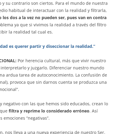
 y su contrario son ciertos. Para el mundo de nuestra
o habitual de interactuar con la realidad y filtrarla,
o los dos a la vez no pueden ser, pues van en contra
ema ya que si vivimos la realidad a través del filtro
ir la realidad tal cual es.
ad es querer partir y diseccionar la realidad.”
CIONAL:
Por herencia cultural, más que vivir nuestro
nterpretarlo y juzgarlo. Diferenciar nuestro mundo
na ardua tarea de autoconocimiento. La confusión de
onal), provoca que sin darnos cuenta se produzca una
mocional”.
o y negativo con las que hemos sido educados, crean lo
a que
filtra y reprime lo considerado erróneo
. Así
s emociones “negativas”.
an, nos lleva a una nueva experiencia de nuestro Ser.