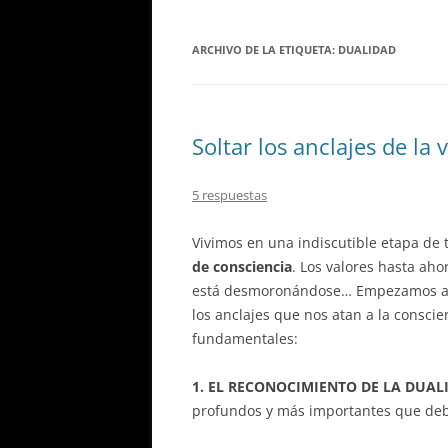
ARCHIVO DE LA ETIQUETA:
DUALIDAD
Soltar los anclajes de la 
5 respuestas
Vivimos en una indiscutible etapa d
de consciencia
. Los valores hasta aho
está desmoronándose… Empezamos a te
los anclajes que nos atan a la consci
fundamentales:
1. EL RECONOCIMIENTO DE LA DUAL
profundos y más importantes que de