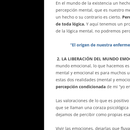
En el mundo de la existencia un hecho
percepción mental, que es nuestro medi
un hecho o su contrario es cierto.
Per
de toda lógica.
Y aquí tenemos un probl
de la lógica mental, no podremos percib
“El origen de nuestra enfermed
2. LA LIBERACIÓN DEL MUNDO EMO
mundo emocional, lo que hacemos es i
mental y emocional es para muchos u
estas dos realidades (mental y emoci
percepción condicionada
de mi “yo e
Las valoraciones de lo que es positiv
que se llaman una coraza psicológic
dejamos de percibir como propias esa
Vivir las emociones, dejarlas que fluy