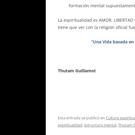
formación mental supuestamente
La espiritualidad es AMOR, LIBERTAD 
tiene que ver con la religión oficial 
“Una Vida basada en e
Thutam Guillamot
Esta entrada se publicó en
Cultura espiritu
espiritualidad
,
estructura mental
,
Thutam G