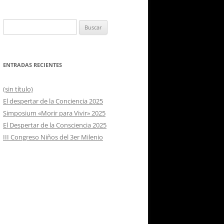
Buscar:
ENTRADAS RECIENTES
(sin título)
El despertar de la Conciencia 2025
Simposium «Morir para Vivir» 2025
El Despertar de la Consciencia 2025
III Congreso Niños del 3er Milenio