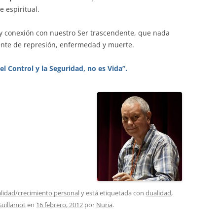
 espiritual.
y conexión con nuestro Ser trascendente, que nada
fuente de represión, enfermedad y muerte.
l Control y la Seguridad, no es Vida”.
alidad/crecimiento personal
y está etiquetada con
dualidad
,
uillamot
en
16 febrero, 2012
por
Nuria
.