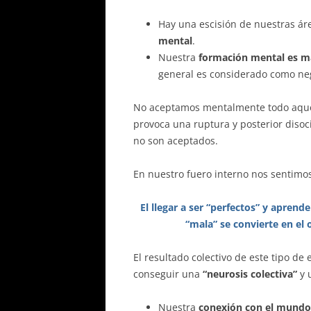
Hay una escisión de nuestras ár
mental
.
Nuestra
formación mental es m
general es considerado como nega
No aceptamos mentalmente todo aque
provoca una ruptura y posterior disoc
no son aceptados.
En nuestro fuero interno nos sentimo
El llegar a ser “perfectos” y apren
“mala” se convierte en el
El resultado colectivo de este tipo de 
conseguir una
“neurosis colectiva”
y 
Nuestra
conexión con el mundo 