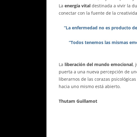
La
energía vital
destinada a vivir la d
conectar con la fuente de la creativid
“La enfermedad no es producto de 
“Todos tenemos las mismas emo
La
liberación del mundo emocional
, 
puerta a una nueva percepción de uno
liberarnos de las corazas psicológica
hacia uno mismo está abierto.
Thutam Guillamot