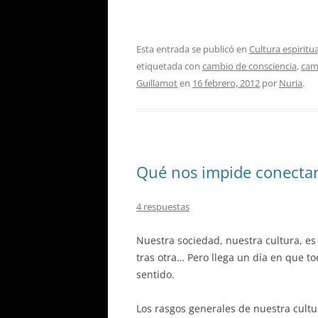
Esta entrada se publicó en
Cultura espiritu
etiquetada con
cambio de consciencia
,
cam
Guillamot
en
16 febrero, 2012
por
Nuria
.
Qué nos impide conectar
4 respuestas
Nuestra sociedad, nuestra cultura, es
tras otra… Pero llega un día en que t
sentido.
Los rasgos generales de nuestra cultu