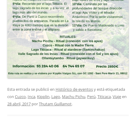
Esta entrada se publicó en
Histórico de eventos
y está etiquetada
con
Cuzco
,
Inca
,
Kipplin
,
Lago
,
Machu Pichu
,
Perú
,
Titicaca
,
Viaje
en
28 abril, 2017
por
Thutam Guillamot
.