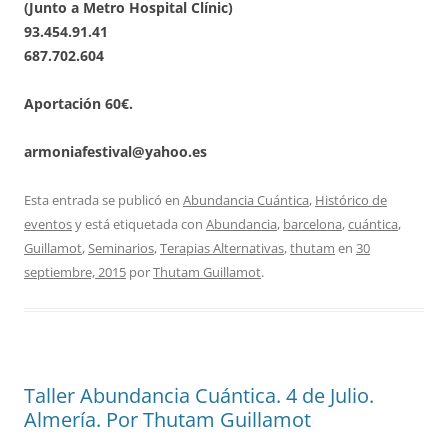
(Junto a Metro Hospital Clínic)
93.454.91.41
687.702.604
Aportación 60€.
armoniafestival@yahoo.es
Esta entrada se publicó en
Abundancia Cuántica
,
Histórico de
eventos
y está etiquetada con
Abundancia
,
barcelona
,
cuántica
,
Guillamot
,
Seminarios
,
Terapias Alternativas
,
thutam
en
30
septiembre, 2015
por
Thutam Guillamot
.
Taller Abundancia Cuántica. 4 de Julio.
Almería. Por Thutam Guillamot