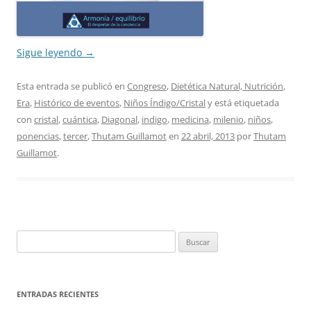
Sigue leyendo
→
Esta entrada se publicó en
Congreso
,
Dietética Natural, Nutrición
,
Era
,
Histórico de eventos
,
Niños Índigo/Cristal
y está etiquetada
con
cristal
,
cuántica
,
Diagonal
,
indigo
,
medicina
,
milenio
,
niños
,
ponencias
,
tercer
,
Thutam Guillamot
en
22 abril, 2013
por
Thutam
Guillamot
.
Buscar:
ENTRADAS RECIENTES