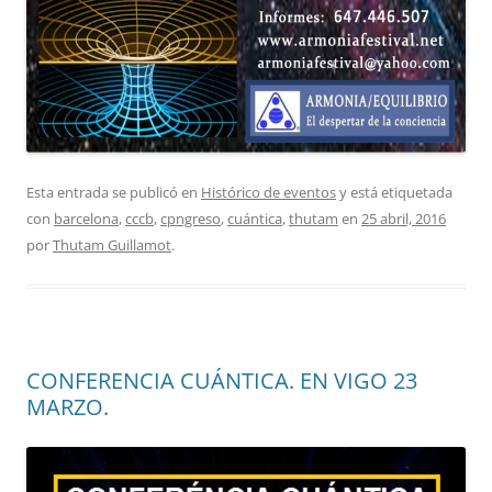
Esta entrada se publicó en
Histórico de eventos
y está etiquetada
con
barcelona
,
cccb
,
cpngreso
,
cuántica
,
thutam
en
25 abril, 2016
por
Thutam Guillamot
.
CONFERENCIA CUÁNTICA. EN VIGO 23
MARZO.