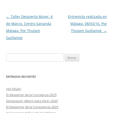
Navegación
←
Taller Despierta Mujer. 6
Entrevista realizada en
de
de Marzo. Centro Sananda
Málaga. 08/03/16. Por
entradas
Málaga. Por Thutam
Thutam Guillamot.
→
Guillamot
Buscar:
ENTRADAS RECIENTES
(sin título)
El despertar de la Conciencia 2025
Simposium «Morir para Vivir» 2025
El Despertar de la Consciencia 2025
III Congreso Niños del 3er Milenio