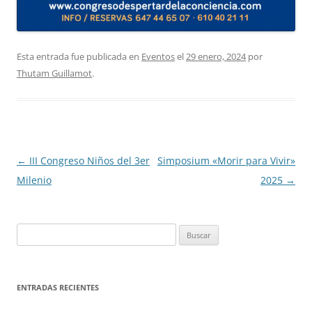
Esta entrada fue publicada en
Eventos
el
29 enero, 2024
por
Thutam Guillamot
.
Navegación
←
III Congreso Niños del 3er
Simposium «Morir para Vivir»
de
Milenio
2025
→
entradas
Buscar:
ENTRADAS RECIENTES