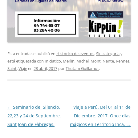
Esta entrada se publicó en
Histórico de eventos
,
Sin categoría
y
está etiquetada con
Iniciatico
,
Merlín
,
MIchel
,
Mont
,
Nante
,
Rennes
,
Saint
,
Viaje
en
28 abril, 2017
por
Thutam Guillamot
.
Navegación
←
Seminario del Silencio.
Viaje a Perú. Del 01 al 11 de
de
22,23 y 24 de Septiembre.
Diciembre. 2017. Once días
entradas
Sant Joan de Fàbregas.
mágicos en Territorio Inca.
→