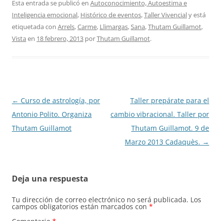
Esta entrada se publicó en
Autoconocimiento, Autoestima e
Inteligencia emocional
,
Histórico de eventos
,
Taller Vivencial
y está
etiquetada con
Arrels
,
Carme
,
Llimargas
,
Sana
,
Thutam Guillamot
,
Vista
en
18 febrero, 2013
por
Thutam Guillamot
.
Navegación
←
Curso de astrología, por
Taller prepárate para el
de
Antonio Polito. Organiza
cambio vibracional. Taller por
entradas
Thutam Guillamot
Thutam Guillamot. 9 de
Marzo 2013 Cadaquès.
→
Deja una respuesta
Tu dirección de correo electrónico no será publicada.
Los
campos obligatorios están marcados con
*