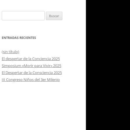
Buscar:
ENTRADAS RECIENTES
(sin título)
El despertar de la Conciencia 2025
Simposium «Morir para Vivir» 2025
El Despertar de la Consciencia 2025
III Congreso Niños del 3er Milenio