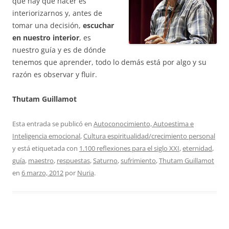
que hay que hacer es
interiorizarnos y, antes de
tomar una decisión,
escuchar
en nuestro interior
, es
nuestro guía y es de dónde
tenemos que aprender, todo lo demás está por algo y su
razón es observar y fluir.
Thutam Guillamot
Esta entrada se publicó en
Autoconocimiento, Autoestima e
Inteligencia emocional
,
Cultura espiritualidad/crecimiento personal
y está etiquetada con
1.100 reflexiones para el siglo XXI
,
eternidad
,
guía
,
maestro
,
respuestas
,
Saturno
,
sufrimiento
,
Thutam Guillamot
en
6 marzo, 2012
por
Nuria
.